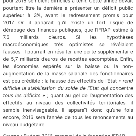
pour 2016 semblent difficiles à tenir. Cette année devait
pourtant être la dernière a présenter un déficit public
supérieur à 3%, avant le redressement promis pour
2017. Or, il apparait qu’il existe un fort risque de
dérapage des finances publiques, que l’IFRAP estime à
7.6 milliards d’euros. Si les hypothèses
macroéconomiques très optimistes se révélaient
fausses, il pourrait en résulter une perte supplémentaire
de 5,7 milliards d’euros de recettes escomptées. Enfin,
les économies espérés sur la baisse ou la non-
augmentation de la masse salariale des fonctionnaires
est peu crédible : la hausse des effectifs de l’Etat «
rend
difficile la stabilisation du solde de l’Etat qui concentre
tous les déficits »
; quant au gel de l’augmentation des
effectifs au niveau des collectivités territoriales, il
semble inenvisageable. Il apparaît donc qu’une fois
encore, 2016 sera l’année de tous les renoncements au
niveau budgétaire.
Source :
Budget 2016,
mensuel de la fondation IFRAP,